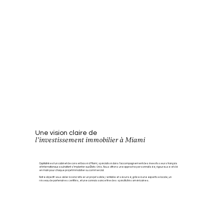
Une vision claire de
l’investissement immobilier à Miami
Capitalink est un cabinet de conseil basé à Miami, spécialisé dans l’accompagnement des investisseurs français
et internationaux souhaitant s’implanter aux États-Unis. Nous offrons une approche personnalisée, rigoureuse et clé
en main pour chaque projet immobilier ou commercial.
Notre objectif : vous aider à concrétiser un projet solide, rentable et sécurisé, grâce à une expertise locale, un
réseau de partenaires certifiés, et une connaissance fine des spécificités américaines.