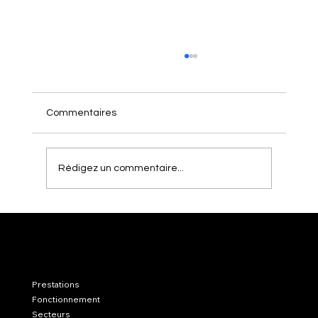
Commentaires
Rédigez un commentaire...
Comment investir à distance : processus
de bout en bout chez Capitalink Miami
LinkedIn
Prestations
Instagram
Notre blog
Fonctionnement
Secteurs