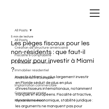
All Posts
5 min de lecture
All Posts
Les pièges fiscaux pour les
Création de structure américaine
non-résidents : que faut-il
Fiscalité & comptabilité
prévoir pour investir à Miami
Immobilier commercial
?
Immobilier résidentiel
Investir à Miami ou plus largement investir 
Financement & banques
en Floride séduit de plus en plus 
Implantation commerciale
d’investisseurs internationaux, notamment 
Conciergerie privée
français et européens. Fiscalité attractive, 
dynamisme économique, stabilité juridique : 
Projets du moment
les arguments ne manquent pas pour 