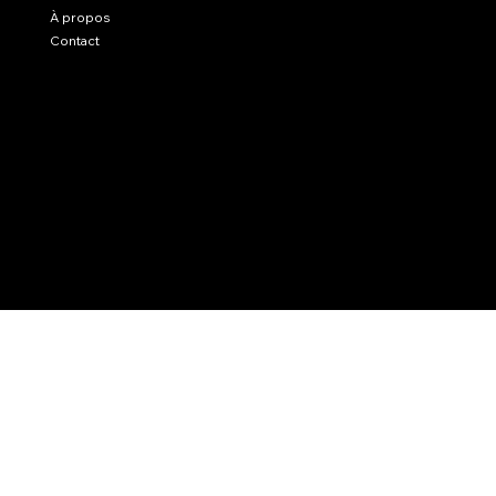
À propos
Contact
Politique de confidentialité
Politique de cookies
Mentions légales
78 SW 7th St, Miami, FL 33130
contact@capitalinkmiami.com
US (645) 224 24 44
FR (+33)6 64 70 53 06
© 2025 créé par La Brandisterie