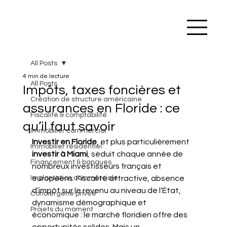
All Posts
4 min de lecture
All Posts
Impôts, taxes foncières et
Création de structure américaine
assurances en Floride : ce
Fiscalité & comptabilité
qu’il faut savoir
Immobilier commercial
Investir en Floride
, et plus particulièrement 
Immobilier résidentiel
investir à Miami
, séduit chaque année de 
Financement & banques
nombreux investisseurs français et 
Implantation commerciale
européens. Fiscalité attractive, absence 
d’impôt sur le revenu au niveau de l’État, 
Conciergerie privée
dynamisme démographique et 
Projets du moment
économique : le marché floridien offre des 
opportunités solides. Mais un 