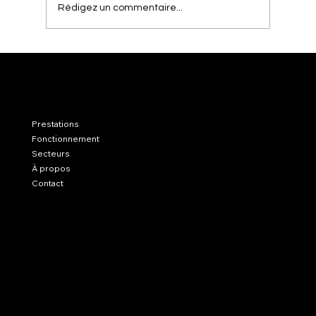
Rédigez un commentaire...
Quel type de structure juridique créer aux Éta
LinkedIn
Prestations
Unis selon votre profil d’investisseur
Instagram
Notre blog
Fonctionnement
Secteurs
À propos
Contact
Politique de confidentialité
Politique de cookies
Mentions légales
78 SW 7th St, Miami, FL 33130
contact@capitalinkmiami.com
US (645) 224 24 44
FR (+33)6 64 70 53 06
© 2025 créé par La Brandisterie